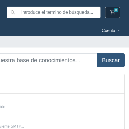
0
Carrito
Cuenta
Buscar
ión...
liente SMTP...