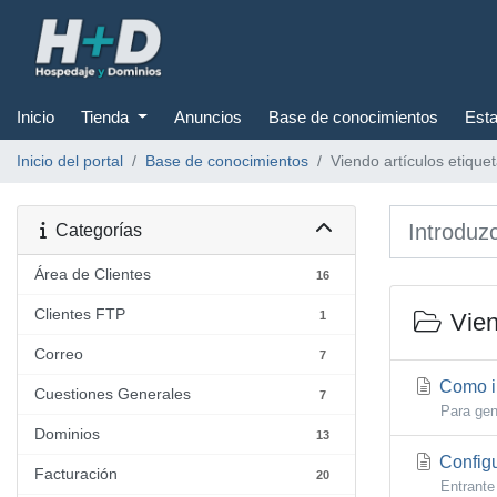
Inicio
Tienda
Anuncios
Base de conocimientos
Esta
Inicio del portal
Base de conocimientos
Viendo artículos etiqu
Categorías
Área de Clientes
16
Clientes FTP
1
Vien
Correo
7
Como in
Cuestiones Generales
7
Para gene
Dominios
13
Configu
Facturación
20
Entrante