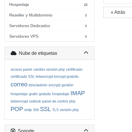
Hospedaje
22
« Atrás
Reseller y Multidominio
3
Servidores Dedicados
3
Servidores VPS
4
Nube de etiquetas
acceso panel
cambio versión php
certificado
certificado SSL letsencrypt encrypt gratuito
correo
directadmin
encrypt
gestión
IMAP
hospedaje
gratis
gratuito
hospedaje
letsencrypt
outlook
panel de control
php
POP
SSL
smtp
SNI
TLS
versión php
Soporte