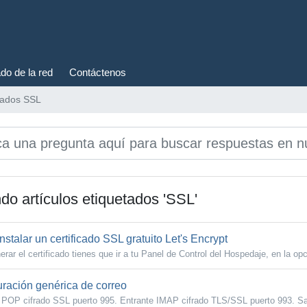
do de la red
Contáctenos
etados SSL
do artículos etiquetados 'SSL'
stalar un certificado SSL gratuito Let's Encrypt
rar el certificado tienes que ir a tu Panel de Control del Hospedaje, en la opc
ración genérica de correo
 POP cifrado SSL puerto 995. Entrante IMAP cifrado TLS/SSL puerto 993. Sa